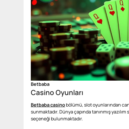
Betbaba
Casino Oyunları
Betbaba casino
bölümü, slot oyunlarından canl
sunmaktadır. Dünya çapında tanınmış yazılım sağ
seçeneği bulunmaktadır.