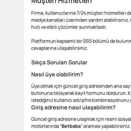
Müşteri Hizmetleri
Firma, kullanıcılarına 7/24 müşteri hizmetleri 
medya kanalları üzerinden yardım alabilirsiniz. Ö
hızlı ve etkili çözümler sunmaktadır.
Platformun kapsamlı bir SSS bölümü de bulunma
cevaplarına ulaşabilirsiniz.
Sıkça Sorulan Sorular
Nasıl üye olabilirim?
Üye olmak için güncel giriş adresinden ana say
butonuna tıklayarak kayıt formunu doldurun. Kişis
istediğiniz kullanıcı adı/şifre kombinasyonunu 
Giriş adresine nasıl ulaşabilirim?
Güncel giriş adresine ulaşmak için resmi sosya
motorlarında “
Betbaba
” araması yapabilirsiniz.