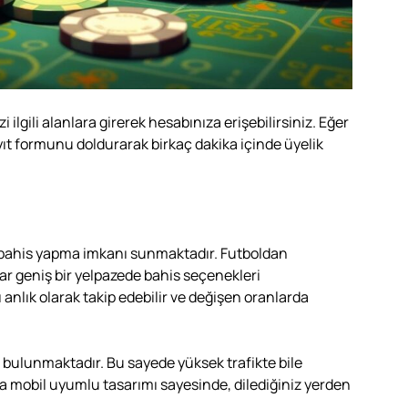
zi ilgili alanlara girerek hesabınıza erişebilirsiniz. Eğer
t formunu doldurarak birkaç dakika içinde üyelik
nda bahis yapma imkanı sunmaktadır. Futboldan
ar geniş bir yelpazede bahis seçenekleri
anlık olarak takip edebilir ve değişen oranlarda
ı bulunmaktadır. Bu sayede yüksek trafikte bile
ca mobil uyumlu tasarımı sayesinde, dilediğiniz yerden