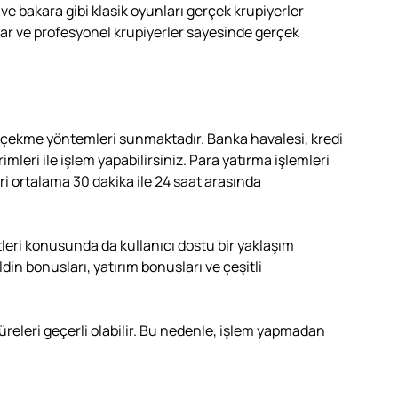
ve bakara gibi klasik oyunları gerçek krupiyerler
nlar ve profesyonel krupiyerler sayesinde gerçek
 ve çekme yöntemleri sunmaktadır. Banka havalesi, kredi
rimleri ile işlem yapabilirsiniz. Para yatırma işlemleri
ri ortalama 30 dakika ile 24 saat arasında
eri konusunda da kullanıcı dostu bir yaklaşım
din bonusları, yatırım bonusları ve çeşitli
süreleri geçerli olabilir. Bu nedenle, işlem yapmadan