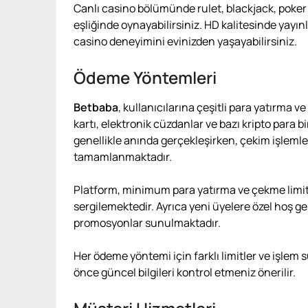
Canlı casino bölümünde rulet, blackjack, poker 
eşliğinde oynayabilirsiniz. HD kalitesinde yayı
casino deneyimini evinizden yaşayabilirsiniz.
Ödeme Yöntemleri
Betbaba
, kullanıcılarına çeşitli para yatırma
kartı, elektronik cüzdanlar ve bazı kripto para bi
genellikle anında gerçekleşirken, çekim işlemle
tamamlanmaktadır.
Platform, minimum para yatırma ve çekme limitl
sergilemektedir. Ayrıca yeni üyelere özel hoş gel
promosyonlar sunulmaktadır.
Her ödeme yöntemi için farklı limitler ve işlem 
önce güncel bilgileri kontrol etmeniz önerilir.