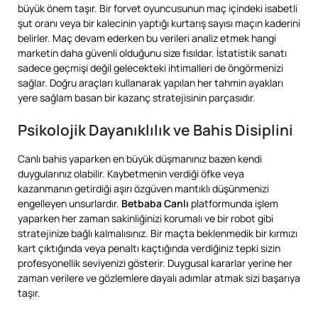
büyük önem taşır. Bir forvet oyuncusunun maç içindeki isabetli
şut oranı veya bir kalecinin yaptığı kurtarış sayısı maçın kaderini
belirler. Maç devam ederken bu verileri analiz etmek hangi
marketin daha güvenli olduğunu size fısıldar. İstatistik sanatı
sadece geçmişi değil gelecekteki ihtimalleri de öngörmenizi
sağlar. Doğru araçları kullanarak yapılan her tahmin ayakları
yere sağlam basan bir kazanç stratejisinin parçasıdır.
Psikolojik Dayanıklılık ve Bahis Disiplini
Canlı bahis yaparken en büyük düşmanınız bazen kendi
duygularınız olabilir. Kaybetmenin verdiği öfke veya
kazanmanın getirdiği aşırı özgüven mantıklı düşünmenizi
engelleyen unsurlardır.
Betbaba Canlı
platformunda işlem
yaparken her zaman sakinliğinizi korumalı ve bir robot gibi
stratejinize bağlı kalmalısınız. Bir maçta beklenmedik bir kırmızı
kart çıktığında veya penaltı kaçtığında verdiğiniz tepki sizin
profesyonellik seviyenizi gösterir. Duygusal kararlar yerine her
zaman verilere ve gözlemlere dayalı adımlar atmak sizi başarıya
taşır.