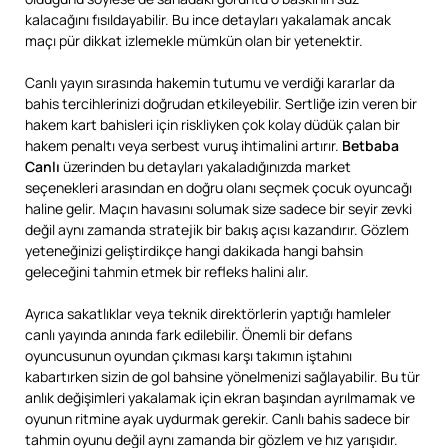
kalacağını fısıldayabilir. Bu ince detayları yakalamak ancak
maçı pür dikkat izlemekle mümkün olan bir yetenektir.
Canlı yayın sırasında hakemin tutumu ve verdiği kararlar da
bahis tercihlerinizi doğrudan etkileyebilir. Sertliğe izin veren bir
hakem kart bahisleri için riskliyken çok kolay düdük çalan bir
hakem penaltı veya serbest vuruş ihtimalini artırır.
Betbaba
Canlı
üzerinden bu detayları yakaladığınızda market
seçenekleri arasından en doğru olanı seçmek çocuk oyuncağı
haline gelir. Maçın havasını solumak size sadece bir seyir zevki
değil aynı zamanda stratejik bir bakış açısı kazandırır. Gözlem
yeteneğinizi geliştirdikçe hangi dakikada hangi bahsin
geleceğini tahmin etmek bir refleks halini alır.
Ayrıca sakatlıklar veya teknik direktörlerin yaptığı hamleler
canlı yayında anında fark edilebilir. Önemli bir defans
oyuncusunun oyundan çıkması karşı takımın iştahını
kabartırken sizin de gol bahsine yönelmenizi sağlayabilir. Bu tür
anlık değişimleri yakalamak için ekran başından ayrılmamak ve
oyunun ritmine ayak uydurmak gerekir. Canlı bahis sadece bir
tahmin oyunu değil aynı zamanda bir gözlem ve hız yarışıdır.