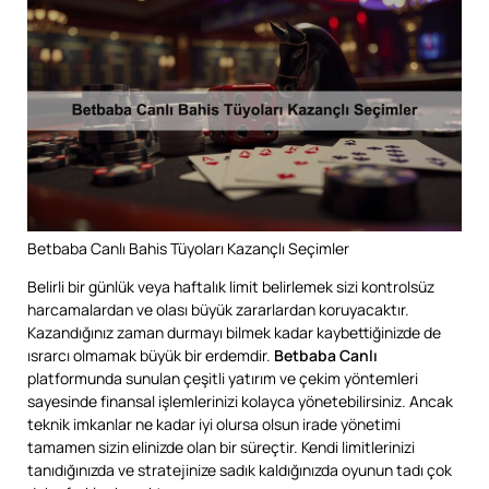
Betbaba Canlı Bahis Tüyoları Kazançlı Seçimler
Belirli bir günlük veya haftalık limit belirlemek sizi kontrolsüz
harcamalardan ve olası büyük zararlardan koruyacaktır.
Kazandığınız zaman durmayı bilmek kadar kaybettiğinizde de
ısrarcı olmamak büyük bir erdemdir.
Betbaba Canlı
platformunda sunulan çeşitli yatırım ve çekim yöntemleri
sayesinde finansal işlemlerinizi kolayca yönetebilirsiniz. Ancak
teknik imkanlar ne kadar iyi olursa olsun irade yönetimi
tamamen sizin elinizde olan bir süreçtir. Kendi limitlerinizi
tanıdığınızda ve stratejinize sadık kaldığınızda oyunun tadı çok