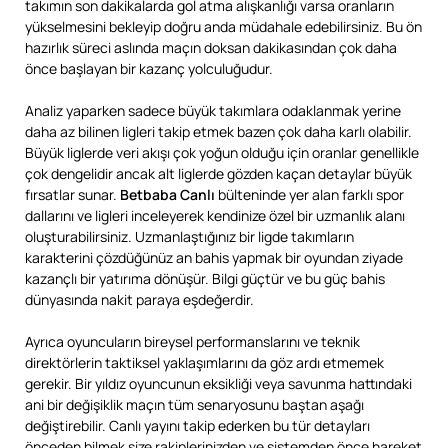
takımın son dakikalarda gol atma alışkanlığı varsa oranların
yükselmesini bekleyip doğru anda müdahale edebilirsiniz. Bu ön
hazırlık süreci aslında maçın doksan dakikasından çok daha
önce başlayan bir kazanç yolculuğudur.
Analiz yaparken sadece büyük takımlara odaklanmak yerine
daha az bilinen ligleri takip etmek bazen çok daha karlı olabilir.
Büyük liglerde veri akışı çok yoğun olduğu için oranlar genellikle
çok dengelidir ancak alt liglerde gözden kaçan detaylar büyük
fırsatlar sunar.
Betbaba Canlı
bülteninde yer alan farklı spor
dallarını ve ligleri inceleyerek kendinize özel bir uzmanlık alanı
oluşturabilirsiniz. Uzmanlaştığınız bir ligde takımların
karakterini çözdüğünüz an bahis yapmak bir oyundan ziyade
kazançlı bir yatırıma dönüşür. Bilgi güçtür ve bu güç bahis
dünyasında nakit paraya eşdeğerdir.
Ayrıca oyuncuların bireysel performanslarını ve teknik
direktörlerin taktiksel yaklaşımlarını da göz ardı etmemek
gerekir. Bir yıldız oyuncunun eksikliği veya savunma hattındaki
ani bir değişiklik maçın tüm senaryosunu baştan aşağı
değiştirebilir. Canlı yayını takip ederken bu tür detayları
önceden bilmek size rakiplerinizden ve sistemden önce hareket