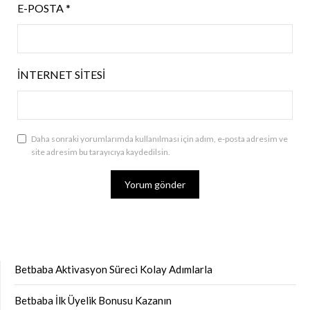
E-POSTA
*
İNTERNET SITESI
Daha sonraki yorumlarımda kullanılması için adım, e-posta adresim ve
site adresim bu tarayıcıya kaydedilsin.
Betbaba Aktivasyon Süreci Kolay Adımlarla
Betbaba İlk Üyelik Bonusu Kazanın