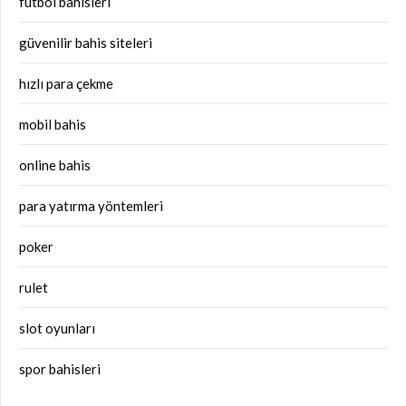
futbol bahisleri
güvenilir bahis siteleri
hızlı para çekme
mobil bahis
online bahis
para yatırma yöntemleri
poker
rulet
slot oyunları
spor bahisleri