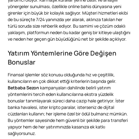
yönergeler sunulması, özellikle online bahis dünyasına yeni
girenler için büyük bir kolaylık sağlıyor. Müşteri hizmetleri ekibi
de bu süreçte 7/24 yanınızda yer alarak, aklınıza takılan her
türlü soruda size rehberlik ediyor. Bu samimi ve çözüm odaklı
yaklaşım, platformun neden bu kadar geniş bir kitleye ulaştığını
ve neden her geçen gün büyüdüğünü net bir şekilde açıklıyor.
Yatırım Yöntemlerine Göre Değişen
Bonuslar
Finansal işlemler söz konusu olduğunda hız ve çeşitlilik,
kullanıcıların en çok dikkat ettiği kriterlerin başında gelir.
Betbaba Sezon
kampanyaları dahilinde belirli yatırım
yöntemlerini tercih eden kullanıcılarına ekstra yüzdelik
bonuslar tanımlayarak süreci daha cazip hale getiriyor. İster
banka havalesi, ister kripto paralar, isterseniz de dijital
cüzdanları kullanın; her işleme özel bir ödül bulmanız mümkün.
Bu yöntemler sayesinde hem güvenli bir şekilde para transferi
yapıyor hem de her yatırımınızda kasanıza ek katkı
sağlıyorsunuz.