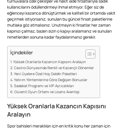
turnuvalara özel çekilişler ve nakit iade fırsatlarıyla sadık
kullanıcılarını ödüllendirmeyi ihmal etmiyor. Eğer siz de
eğlenceyi kazanca dönüştürmek ve kaliteli bir ortamda vakit
geçirmek istiyorsanız, sunulan bu güncel fırsat paketlerine
mutlaka göz atmalısınız. Unutmayın ki fırsatlar her zaman
kapınızı çalmaz, bazen sizin o kapıyı aralamanız ve sunulan
nimetlerden sonuna kadar faydalanmanız gerekir.
İçindekiler
Yüksek Oranlarla Kazancın Kapısını Aralayın
Casino Dünyasında Renkli ve Kazançlı Dönemler
Yeni Üyelere Özel Hoş Geldin Paketleri
Yatırım Yöntemlerine Göre Değişen Bonuslar
Sadakat Programı ve VIP Ayrıcalıkları
Güvenli Oyun Ortamı ve Lisans Avantajı
Yüksek Oranlarla Kazancın Kapısını
Aralayın
Spor bahisleri meraklıları için en kritik konu her zaman için