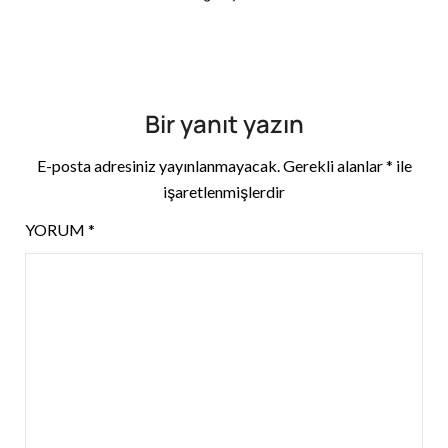
Bir yanıt yazın
E-posta adresiniz yayınlanmayacak.
Gerekli alanlar
*
ile
işaretlenmişlerdir
YORUM
*