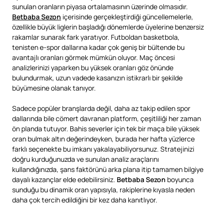
sunulan oranların piyasa ortalamasının üzerinde olmasıdır.
Betbaba Sezon
içerisinde gerçekleştirdiği güncellemelerle,
özellikle büyük liglerin başladığı dönemlerde üyelerine benzersiz
rakamlar sunarak fark yaratıyor. Futboldan basketbola,
tenisten e-spor dallarına kadar çok geniş bir bültende bu
avantajlı oranları görmek mümkün oluyor. Maç öncesi
analizlerinizi yaparken bu yüksek oranları göz önünde
bulundurmak, uzun vadede kasanızın istikrarlı bir şekilde
büyümesine olanak tanıyor.
Sadece popüler branşlarda değil, daha az takip edilen spor
dallarında bile cömert davranan platform, çeşitliliği her zaman
ön planda tutuyor. Bahis severler için tek bir maça bile yüksek
oran bulmak altın değerindeyken, burada her hafta yüzlerce
farklı seçenekte bu imkanı yakalayabiliyorsunuz. Stratejinizi
doğru kurduğunuzda ve sunulan analiz araçlarını
kullandığınızda, şans faktörünü arka plana itip tamamen bilgiye
dayalı kazançlar elde edebilirsiniz.
Betbaba Sezon
boyunca
sunduğu bu dinamik oran yapısıyla, rakiplerine kıyasla neden
daha çok tercih edildiğini bir kez daha kanıtlıyor.