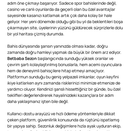
adım öne çıkmayı başarıyor. Sadece spor bahislerinde değil,
casino ve canlı oyunlarda da geçerli olan bu özel avantajlar
sayesinde kasanızı katlamak artık çok daha kolay bir hale
geliyor. Her yeni dönemde olduğu gibi bu yıl da beklentileri boşa
çıkarmayan site, üyelerinin yüzünü güldürecek sürprizlerle dolu
bir yol haritası çizmiş durumda.
Bahis dünyasında şansın yanınızda olması kadar, doğru
zamanda doğru hamleyi yapmak da büyük bir önem arz ediyor.
Betbaba Sezon
başlangıcında sunduğu yüksek oranlar ve
çevrim şartı kolaylaştırılmış bonuslarla, hem acemi oyunculara
hem de deneyimli bahisçilere hitap etmeyi amaçlıyor.
Platformun sunduğu bu geniş yelpazeli imkanlar, oyun keyfini
ikiye katlarken aynı zamanda risklerinizi minimize etmenize de
yardımcı oluyor. Kendinizi şanslı hissettiğiniz bir günde, bu özel
teklifleri değerlendirerek hayalinizdeki kazançlara bir adım
daha yaklaşmanız işten bile değil.
Kullanıcı dostu arayüzü ve hızlı ödeme yöntemleriyle dikkat
çeken platform, güvenilirlik konusunda da rüştünü ispatlamış
bir yapıya sahip. Sezonluk değişimlere hızla ayak uyduran ekip,