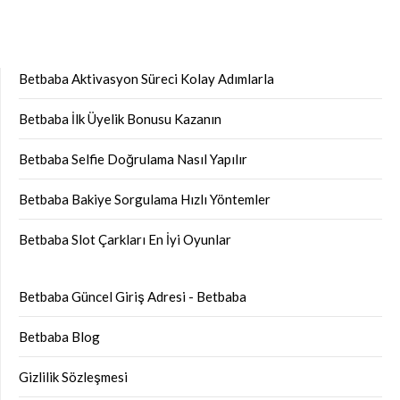
Betbaba Aktivasyon Süreci Kolay Adımlarla
Betbaba İlk Üyelik Bonusu Kazanın
Betbaba Selfie Doğrulama Nasıl Yapılır
Betbaba Bakiye Sorgulama Hızlı Yöntemler
Betbaba Slot Çarkları En İyi Oyunlar
Betbaba Güncel Giriş Adresi - Betbaba
Betbaba Blog
Gizlilik Sözleşmesi