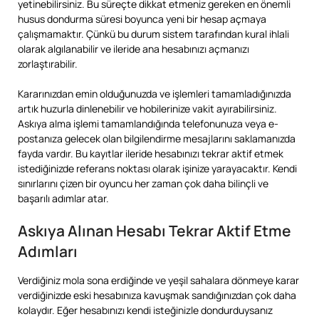
yetinebilirsiniz. Bu süreçte dikkat etmeniz gereken en önemli
husus dondurma süresi boyunca yeni bir hesap açmaya
çalışmamaktır. Çünkü bu durum sistem tarafından kural ihlali
olarak algılanabilir ve ileride ana hesabınızı açmanızı
zorlaştırabilir.
Kararınızdan emin olduğunuzda ve işlemleri tamamladığınızda
artık huzurla dinlenebilir ve hobilerinize vakit ayırabilirsiniz.
Askıya alma işlemi tamamlandığında telefonunuza veya e-
postanıza gelecek olan bilgilendirme mesajlarını saklamanızda
fayda vardır. Bu kayıtlar ileride hesabınızı tekrar aktif etmek
istediğinizde referans noktası olarak işinize yarayacaktır. Kendi
sınırlarını çizen bir oyuncu her zaman çok daha bilinçli ve
başarılı adımlar atar.
Askıya Alınan Hesabı Tekrar Aktif Etme
Adımları
Verdiğiniz mola sona erdiğinde ve yeşil sahalara dönmeye karar
verdiğinizde eski hesabınıza kavuşmak sandığınızdan çok daha
kolaydır. Eğer hesabınızı kendi isteğinizle dondurduysanız