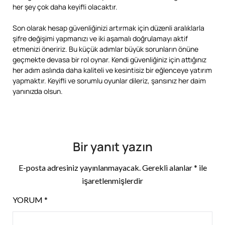
her şey çok daha keyifli olacaktır.
Son olarak hesap güvenliğinizi artırmak için düzenli aralıklarla
şifre değişimi yapmanızı ve iki aşamalı doğrulamayı aktif
etmenizi öneririz. Bu küçük adımlar büyük sorunların önüne
geçmekte devasa bir rol oynar. Kendi güvenliğiniz için attığınız
her adım aslında daha kaliteli ve kesintisiz bir eğlenceye yatırım
yapmaktır. Keyifli ve sorumlu oyunlar dileriz, şansınız her daim
yanınızda olsun.
Bir yanıt yazın
E-posta adresiniz yayınlanmayacak.
Gerekli alanlar
*
ile
işaretlenmişlerdir
YORUM
*