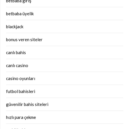
betbaba giriş
betbaba üyelik
blackjack
bonus veren siteler
canlı bahis
canlı casino
casino oyunları
futbol bahisleri
güvenilir bahis siteleri
hızlı para çekme