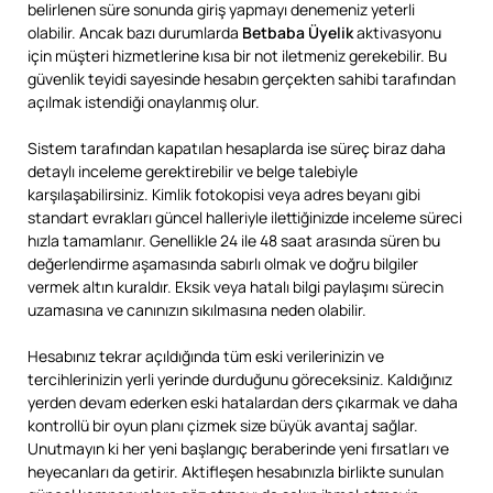
belirlenen süre sonunda giriş yapmayı denemeniz yeterli
olabilir. Ancak bazı durumlarda
Betbaba Üyelik
aktivasyonu
için müşteri hizmetlerine kısa bir not iletmeniz gerekebilir. Bu
güvenlik teyidi sayesinde hesabın gerçekten sahibi tarafından
açılmak istendiği onaylanmış olur.
Sistem tarafından kapatılan hesaplarda ise süreç biraz daha
detaylı inceleme gerektirebilir ve belge talebiyle
karşılaşabilirsiniz. Kimlik fotokopisi veya adres beyanı gibi
standart evrakları güncel halleriyle ilettiğinizde inceleme süreci
hızla tamamlanır. Genellikle 24 ile 48 saat arasında süren bu
değerlendirme aşamasında sabırlı olmak ve doğru bilgiler
vermek altın kuraldır. Eksik veya hatalı bilgi paylaşımı sürecin
uzamasına ve canınızın sıkılmasına neden olabilir.
Hesabınız tekrar açıldığında tüm eski verilerinizin ve
tercihlerinizin yerli yerinde durduğunu göreceksiniz. Kaldığınız
yerden devam ederken eski hatalardan ders çıkarmak ve daha
kontrollü bir oyun planı çizmek size büyük avantaj sağlar.
Unutmayın ki her yeni başlangıç beraberinde yeni fırsatları ve
heyecanları da getirir. Aktifleşen hesabınızla birlikte sunulan