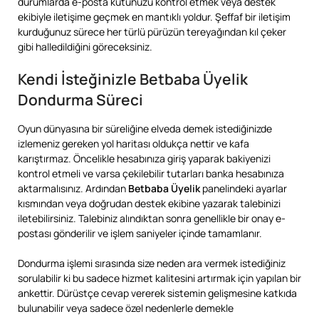
durumlarda e-posta kutunuzu kontrol etmek veya destek
ekibiyle iletişime geçmek en mantıklı yoldur. Şeffaf bir iletişim
kurduğunuz sürece her türlü pürüzün tereyağından kıl çeker
gibi halledildiğini göreceksiniz.
Kendi İsteğinizle Betbaba Üyelik
Dondurma Süreci
Oyun dünyasına bir süreliğine elveda demek istediğinizde
izlemeniz gereken yol haritası oldukça nettir ve kafa
karıştırmaz. Öncelikle hesabınıza giriş yaparak bakiyenizi
kontrol etmeli ve varsa çekilebilir tutarları banka hesabınıza
aktarmalısınız. Ardından
Betbaba Üyelik
panelindeki ayarlar
kısmından veya doğrudan destek ekibine yazarak talebinizi
iletebilirsiniz. Talebiniz alındıktan sonra genellikle bir onay e-
postası gönderilir ve işlem saniyeler içinde tamamlanır.
Dondurma işlemi sırasında size neden ara vermek istediğiniz
sorulabilir ki bu sadece hizmet kalitesini artırmak için yapılan bir
ankettir. Dürüstçe cevap vererek sistemin gelişmesine katkıda
bulunabilir veya sadece özel nedenlerle demekle